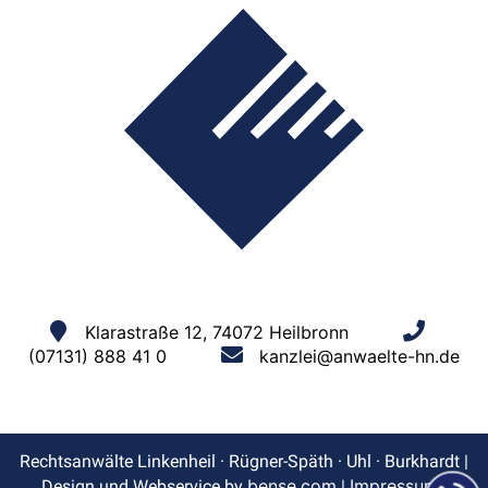
Klarastraße 12, 74072 Heilbronn
(07131) 888 41 0
kanzlei@anwaelte-hn.de
Rechtsanwälte Linkenheil · Rügner-Späth · Uhl · Burkhardt |
bense.com
Impressum
Design und Webservice by
|
|