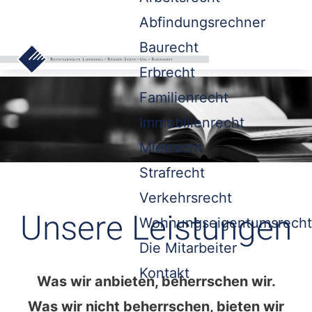
Abfindungsrechner
Baurecht
Erbrecht
Familienrecht
Immobilienrecht
Mietrecht
Strafrecht
Verkehrsrecht
Unsere Leistungen
Wohnungseigentumsrecht
Die Mitarbeiter
Kontakt
Was wir anbieten, beherrschen wir.
Was wir nicht beherrschen, bieten wir