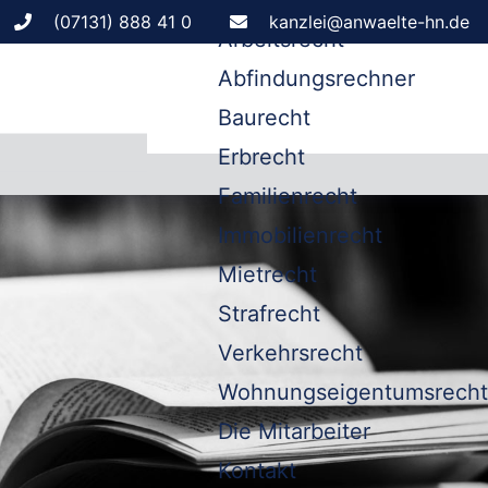
Leistungen
(07131) 888 41 0
kanzlei@anwaelte-hn.de
Arbeitsrecht
Abfindungsrechner
Baurecht
Erbrecht
Familienrecht
Immobilienrecht
Mietrecht
Strafrecht
Verkehrsrecht
Wohnungseigentumsrecht
Die Mitarbeiter
Kontakt