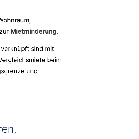
 Wohnraum,
zur
Mietminderung
.
 verknüpft sind mit
Vergleichsmiete beim
gsgrenze und
ren,