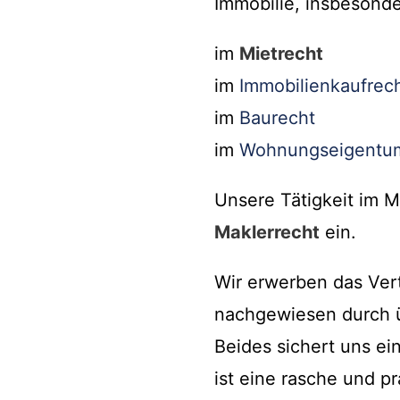
Immobilie, insbesonde
im
Mietrecht
im
Immobilienkaufrec
im
Baurecht
im
Wohnungseigentu
Unsere Tätigkeit im M
Maklerrecht
ein.
Wir erwerben das Ver
nachgewiesen durch ü
Beides sichert uns ei
ist eine rasche und p