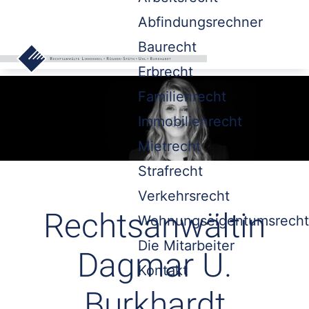
Abfindungsrechner
Baurecht
Erbrecht
Familienrecht
Immobilienrecht
Mietrecht
Strafrecht
Verkehrsrecht
Rechtsanwältin
Wohnungseigentumsrecht
Die Mitarbeiter
Dagmar U.
Kontakt
Burkhardt