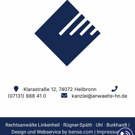
Klarastraße 12, 74072 Heilbronn
(07131) 888 41 0
kanzlei@anwaelte-hn.de
Rechtsanwälte Linkenheil · Rügner-Späth · Uhl · Burkhardt |
bense.com
Impressum
Design und Webservice by
|
|