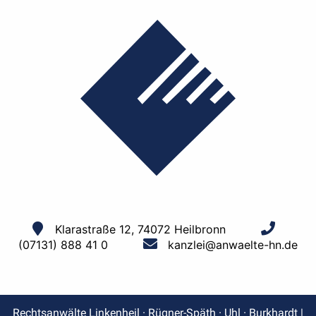
Klarastraße 12, 74072 Heilbronn
(07131) 888 41 0
kanzlei@anwaelte-hn.de
Rechtsanwälte Linkenheil · Rügner-Späth · Uhl · Burkhardt |