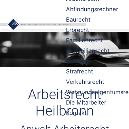
Abfindungsrechner
Baurecht
Erbrecht
Familienrecht
Immobilienrecht
Mietrecht
Strafrecht
Verkehrsrecht
Arbeitsrecht
Wohnungseigentumsre
Die Mitarbeiter
Heilbronn
Kontakt