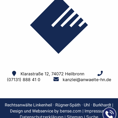
Klarastraße 12, 74072 Heilbronn
(07131) 888 41 0
kanzlei@anwaelte-hn.de
Rechtsanwälte Linkenheil · Rügner-Späth · Uhl · Burkhardt |
bense.com
Impressum
Design und Webservice by
|
|
Datenschutzerklärung
Sitemap
Suche
|
|