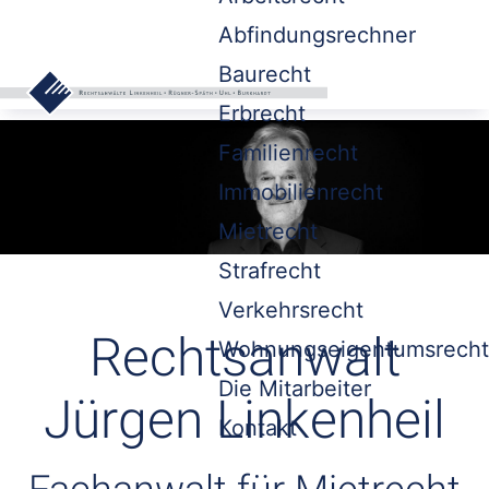
Abfindungsrechner
Baurecht
Erbrecht
Familienrecht
Immobilienrecht
Mietrecht
Strafrecht
Verkehrsrecht
Rechtsanwalt
Wohnungseigentumsrecht
Die Mitarbeiter
Jürgen Linkenheil
Kontakt