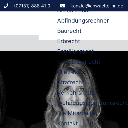
Leistungen
(07131) 888 41 0
kanzlei@anwaelte-hn.de
Arbeitsrecht
Abfindungsrechner
Baurecht
Erbrecht
Familienrecht
Immobilienrecht
Mietrecht
Strafrecht
Verkehrsrecht
Wohnungseigentumsrecht
Die Mitarbeiter
Kontakt