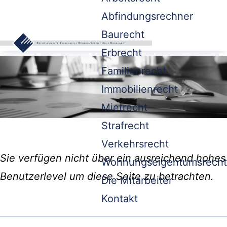
Abfindungsrechner
Baurecht
Erbrecht
Familienrecht
Immobilienrecht
Mietrecht
Strafrecht
Verkehrsrecht
Sie verfügen nicht über ein ausreichend hohes
Wohnungseigentumsrecht
Benutzerlevel um diese Seite zu betrachten.
Die Mitarbeiter
Kontakt